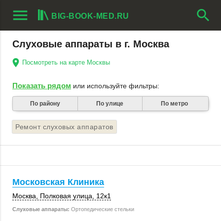
menu
search
BIG-BOOK-MED.RU
Слуховые аппараты в г. Москва
Посмотреть на карте Москвы
Показать рядом
или используйте фильтры:
По району
По улице
По метро
Ремонт слуховых аппаратов
Московская Клиника
Москва
,
Полковая улица
,
12к1
Слуховые аппараты:
Ортопедические стельки