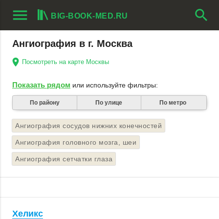
menu
search
BIG-BOOK-MED.RU
Ангиография в г. Москва
Посмотреть на карте Москвы
Показать рядом
или используйте фильтры:
По району
По улице
По метро
Ангиография сосудов нижних конечностей
Ангиография головного мозга, шеи
Ангиография сетчатки глаза
Хеликс